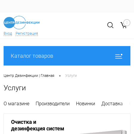
0
Вход
Регистрация
Каталог товаров
•
Центр Дезинфекции | Главная
Услуги
Услуги
О магазине
Производители
Новинки
Доставка
О
Очистка и
дезинфекция систем