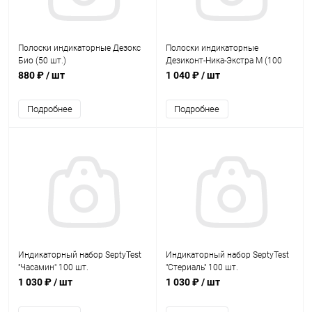
Полоски индикаторные Дезокс
Полоски индикаторные
Био (50 шт.)
Дезиконт-Ника-Экстра М (100
шт.)
880 ₽
/ шт
1 040 ₽
/ шт
Подробнее
Подробнее
Индикаторный набор SeptyTest
Индикаторный набор SeptyTest
"Часамин" 100 шт.
"Стериаль" 100 шт.
1 030 ₽
/ шт
1 030 ₽
/ шт