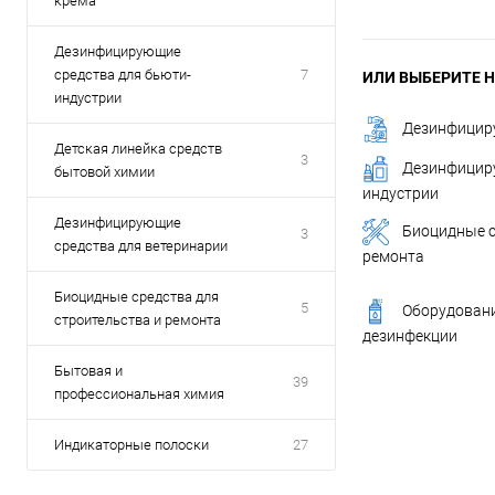
крема
Дезинфицирующие
средства для бьюти-
7
ИЛИ ВЫБЕРИТЕ Н
индустрии
Дезинфицир
Детская линейка средств
3
Дезинфициру
бытовой химии
индустрии
Дезинфицирующие
Биоцидные с
3
средства для ветеринарии
ремонта
Биоцидные средства для
5
Оборудовани
строительства и ремонта
дезинфекции
Бытовая и
39
профессиональная химия
Индикаторные полоски
27