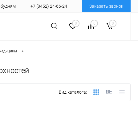
о будням
+7 (8452) 24-66-24
Заказать звонок
0
0
0
•
медицины
рхностей
Вид каталога: