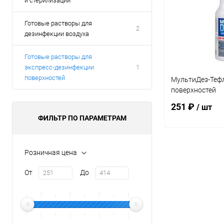
и стерилизации
Готовые растворы для
2
дезинфекции воздуха
Готовые растворы для
экспресс-дезинфекции
1
поверхностей
МультиДез-Тефл
поверхностей
251 ₽
/ шт
ФИЛЬТР ПО ПАРАМЕТРАМ
В 
Розничная цена
От
До
Купить в 1 кл
В избранное
Аромат: