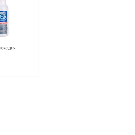
екс для
корзину
ик
Сравнение
Под заказ