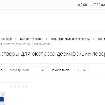
с 9:00 до 17:00 п
•
•
•
 Главная
Каталог товаров
Дезинфицирующие средства
Для 
ля экспресс-дезинфекции поверхностей
астворы для экспресс-дезинфекции пове
о:
Показать по:
популярности
30