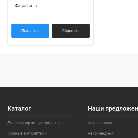
Фасовка
0,5 л с триггером
(1)
1 л с триггером
(1)
Показать
Сбросить
Каталог
Наши предложен
Дезинфицирующие средства
Хиты продаж
Кожные антисептики
Рекомендуем