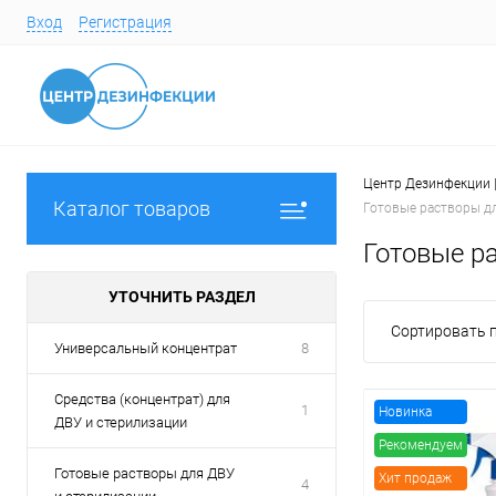
Вход
Регистрация
Центр Дезинфекции |
Каталог товаров
Готовые растворы д
Готовые р
УТОЧНИТЬ РАЗДЕЛ
Сортировать п
Универсальный концентрат
8
Средства (концентрат) для
1
Новинка
ДВУ и стерилизации
Рекомендуем
Готовые растворы для ДВУ
Хит продаж
4